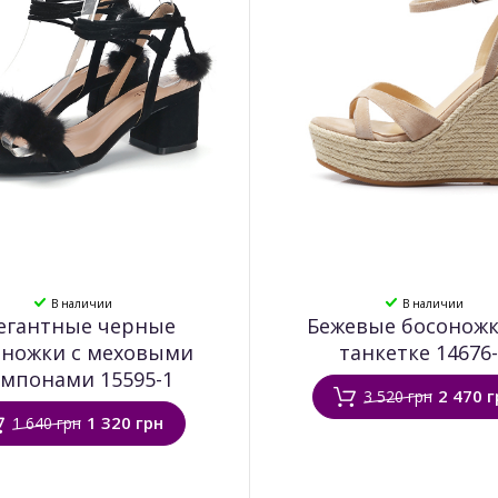
В наличии
В наличии
егантные черные
Бежевые босоножк
оножки с меховыми
танкетке 14676
мпонами 15595-1
2 470 г
3 520 грн
1 320 грн
1 640 грн