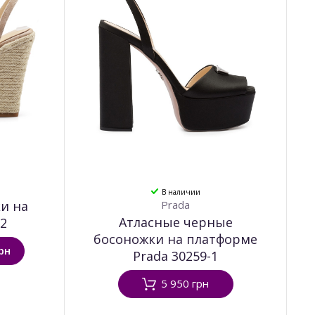
В наличии
и на
Prada
Атласные черные
-2
босоножки на платформе
рн
Prada 30259-1
5 950 грн