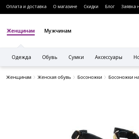
Оплата и доставка
О магазине
Скидки
Блог
Заявка 
Женщинам
Мужчинам
Одежда
Обувь
Сумки
Аксессуары
Н
Женщинам
Женская обувь
Босоножки
Босоножки на