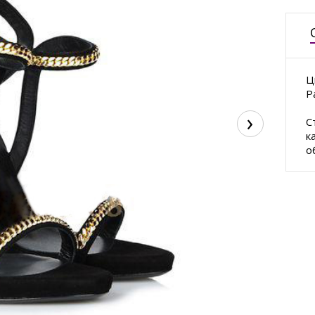
Ц
Р
›
С
к
о