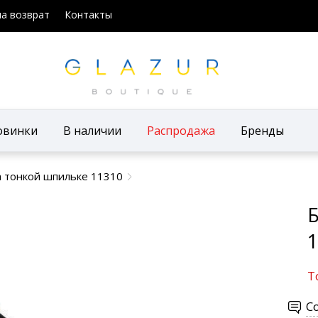
на возврат
Контакты
овинки
В наличии
Распродажа
Бренды
 тонкой шпильке 11310
1
Т
С