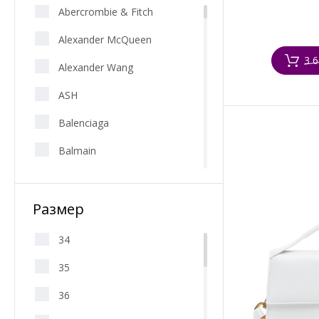
Abercrombie & Fitch
Alexander McQueen
3 6
Alexander Wang
ASH
Balenciaga
Balmain
Be trendy!
Размер
Beach Bunny
Bottega Veneta
34
Calvin Klein
35
Casadei
36
Chiara Ferragni