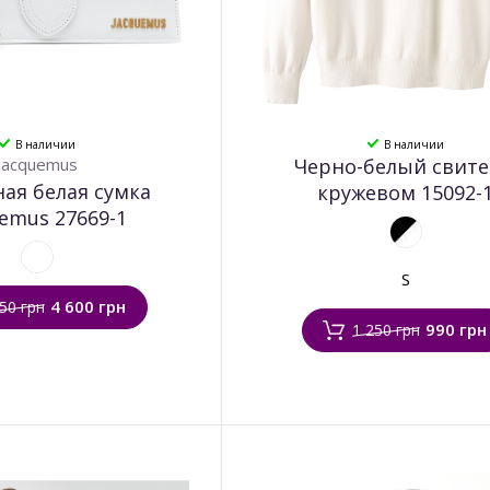
В наличии
В наличии
Jacquemus
Черно-белый свите
ая белая сумка
кружевом 15092-
uemus 27669-1
S
4 600 грн
50 грн
990 грн
1 250 грн