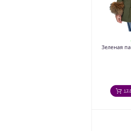
Myberry
Nenka
NYX
OFF-WHITE
Зеленая па
One Teaspoon
PANGAIA
Parajumpers
Prada
17 
Roger Vivier
Self Portrait
SOLUDOS
Stella McCartney