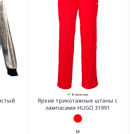
В наличии
истый
Яркие трикотажные штаны с
лампасами HUGO 31991
M