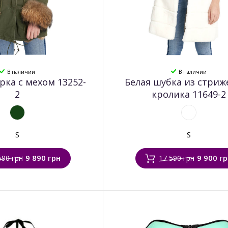
В наличии
В наличии
рка с мехом 13252-
Белая шубка из стриж
2
кролика 11649-2
S
S
9 890 грн
9 900 г
590 грн
17 590 грн