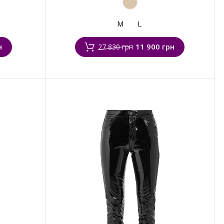
M
L
н
11 900 грн
27 830 грн