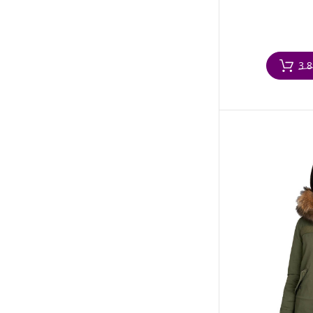
30
LANVIN
Onesize
Levi's
3 8
Loewe
Loro Piana
Louis Vuitton
Maje
Marc Jacobs
Max Mara
Miss Sixty
Moschino
Mr & Mrs