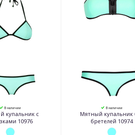
В наличии
В наличии
й купальник с
Мятный купальник 
зками 10976
бретелей 10974