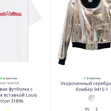
В наличии
В наличии
ouis Vuitton
Укороченный серебр
вая футболка с
бомбер 9415-1
 вставкой Louis
itton 31896
XS
S