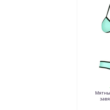
Stuart Weitzman
Swarovski
Tangle Angel
TOD'S
Tory Burch
Trudi
UGG
UNIQLO
Versace
Мятны
Victoria's Secret
завя
Yeezy