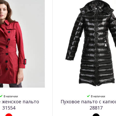
В наличии
В наличии
 женское пальто
Пуховое пальто с кап
31554
28817