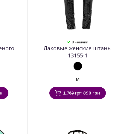
В наличии
еного
Лаковые женские штаны
13155-1
M
рн
890 грн
1 760 грн