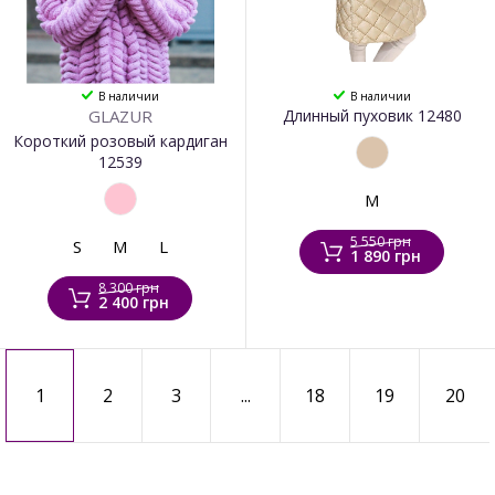
В наличии
В наличии
GLAZUR
Длинный пуховик 12480
Короткий розовый кардиган
12539
M
5 550 грн
S
M
L
1 890 грн
8 300 грн
2 400 грн
1
2
3
...
18
19
20