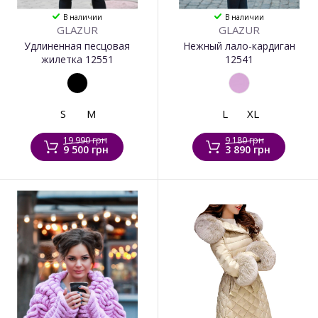
В наличии
В наличии
GLAZUR
GLAZUR
Удлиненная песцовая
Нежный лало-кардиган
жилетка 12551
12541
S
M
L
XL
19 990 грн
9 180 грн
9 500 грн
3 890 грн