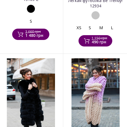
Легкая футболка Be Trendy!
12934
S
XS
S
M
L
3 660 грн
1 480 грн
1 150 грн
490 грн