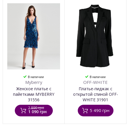
В наличии
В наличии
Myberry
OFF-WHITE
Женское платье с
Платье-пиджак с
пайетками MYBERRY
открытой спиной OFF-
31556
WHITE 31901
2 890 грн
5 490 грн
1 090 грн