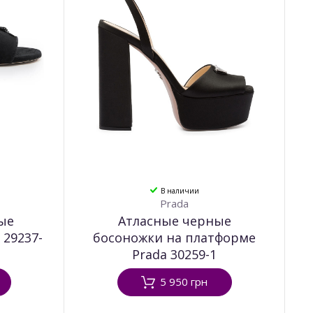
В наличии
Prada
ые
Атласные черные
 29237-
босоножки на платформе
Prada 30259-1
5 950 грн