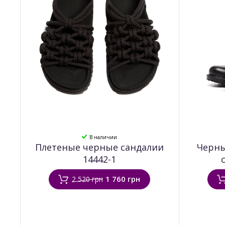
В наличии
Плетеные черные сандалии
Черны
14442-1
1 760 грн
2 520 грн