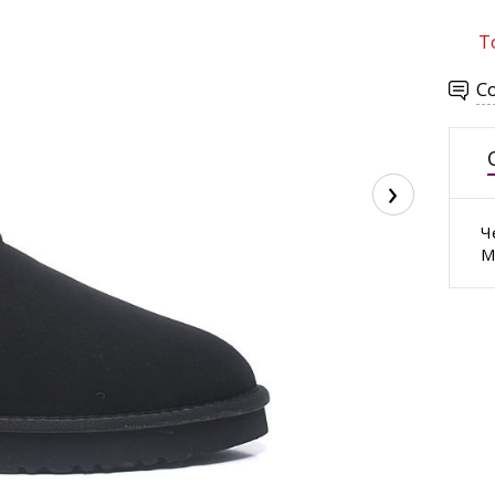
Т
С
›
Ч
М