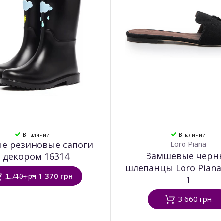
В наличии
В наличии
е резиновые сапоги
Loro Piana
Замшевые черн
с декором 16314
шлепанцы Loro Piana
1 370 грн
1 710 грн
1
3 660 грн