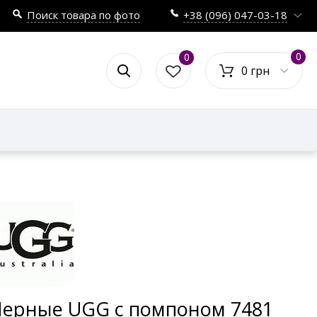
Поиск товара по фото
+38 (096) 047-03-18
0
0
0 грн
Черные UGG с помпоном 7481