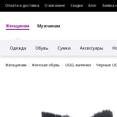
Оплата и доставка
О магазине
Скидки
Блог
Заявка 
Женщинам
Мужчинам
Одежда
Обувь
Сумки
Аксессуары
Н
Женщинам
Женская обувь
UGG, валенки
Черные UG