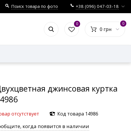
Поиск товара по фото
+38 (096) 047-03-18
0
0
0 грн
вухцветная джинсовая куртка
4986
овар отсутствует
Код товара 14986
ообщите, когда появится в наличии