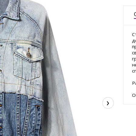
С
д
п
с
г
н
с
Р
О
›