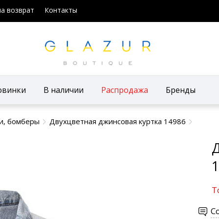
на возврат
Контакты
овинки
В наличии
Распродажа
Бренды
и, бомберы
Двухцветная джинсовая куртка 14986
Д
1
Т
С