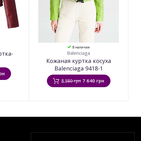
В наличии
ртка-
Balenciaga
Кожаная куртка косуха
Balenciaga 9418-1
рн
7 640 грн
8 980 грн