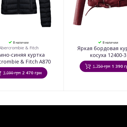
В наличии
В наличии
Abercrombie & Fitch
Яркая бордовая ку
мно-синяя куртка
косуха 12400-3
crombie & Fitch A870
1 390 г
1 750 грн
2 470 грн
3 090 грн