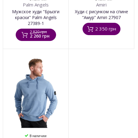
Palm Angels
Amiri
Мужское худи "Брызги
Худи с рисунком на спине
краски" Palm Angels
“Амур” Amiri 27907
27389-1
2 350 грн
2 820 грн
2 260 грн
В наличии