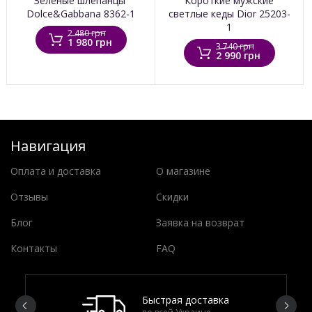
Зеленые шлепанцы ​
Короткие мужские
Dolce&Gabbana 8362-1
светлые кеды Dior 25203-
1
2 480 грн
1 980 грн
3 740 грн
2 990 грн
Навигация
Оплата и доставка
О магазине
Отзывы
Скидки
Блог
Заявка на возврат
Контакты
FAQ
Быстрая доставка