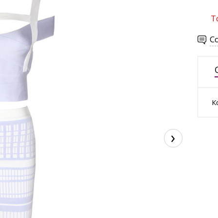
Т
С
К
›