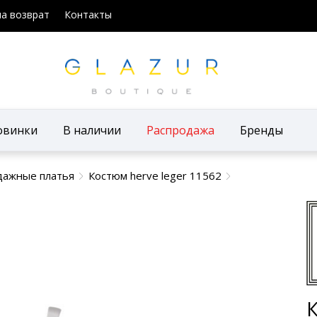
на возврат
Контакты
овинки
В наличии
Распродажа
Бренды
дажные платья
Костюм herve leger 11562
К