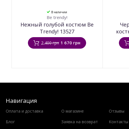
В наличии
Be trendy!
Нежный голубой костюм Be
Че
Trendy! 13527
кост
1 670 грн
2 400 грн
Навигация
Оплата и доставка
О магазине
Отзывы
Блог
Заявка на возврат
Контакты