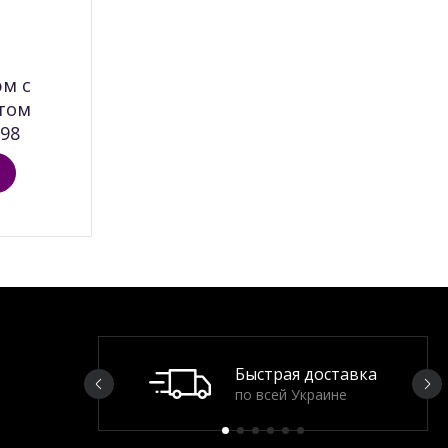
м c
том
98
Быстрая доставка
по всей Украине