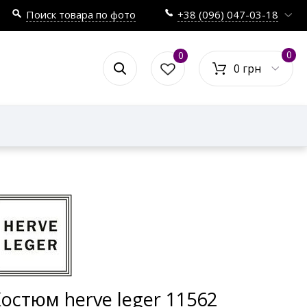
Поиск товара по фото
+38 (096) 047-03-18
0
0
0 грн
остюм herve leger 11562