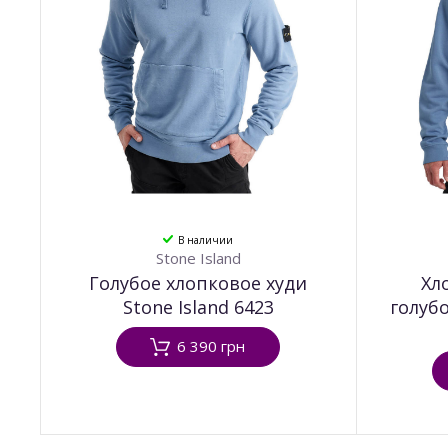
В наличии
Stone Island
Голубое хлопковое худи
Хл
Stone Island 6423
голубо
6 390 грн