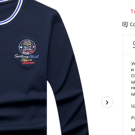
Т
С
У
и
О
ц
н
ц
›
Ц
Р
М