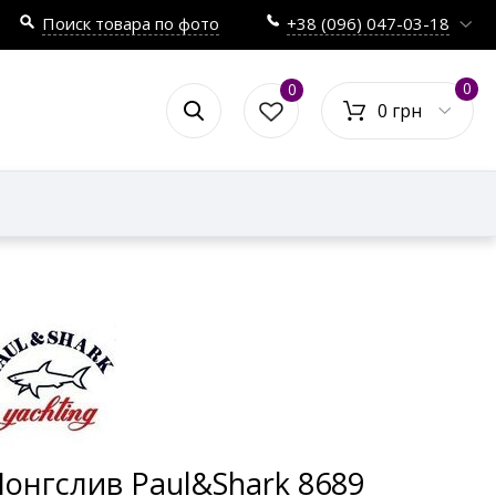
Поиск товара по фото
+38 (096) 047-03-18
0
0
0 грн
онгслив Paul&Shark 8689