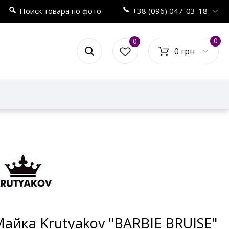
Поиск товара по фото
+38 (096) 047-03-18
0
0
0 грн
айка Krutyakov "BARBIE BRUISE"