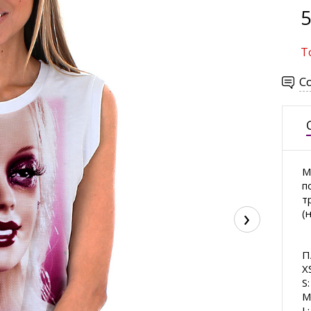
5
Т
С
М
п
т
›
(
П
X
S
М
L