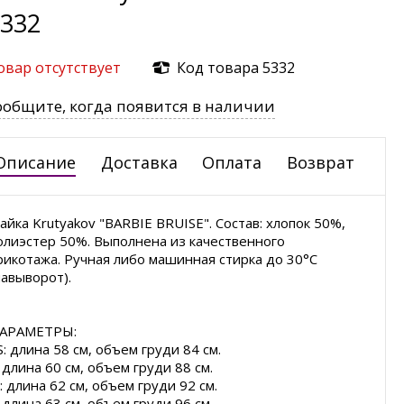
332
овар отсутствует
Код товара 5332
ообщите, когда появится в наличии
Описание
Доставка
Оплата
Возврат
айка Krutyakov "BARBIE BRUISE". Состав: хлопок 50%,
олиэстер 50%. Выполнена из качественного
рикотажа. Ручная либо машинная стирка до 30°С
навыворот).
АРАМЕТРЫ:
S: длина 58 см, объем груди 84 см.
: длина 60 см, объем груди 88 см.
: длина 62 см, объем груди 92 см.
: длина 63 см, объем груди 96 см.