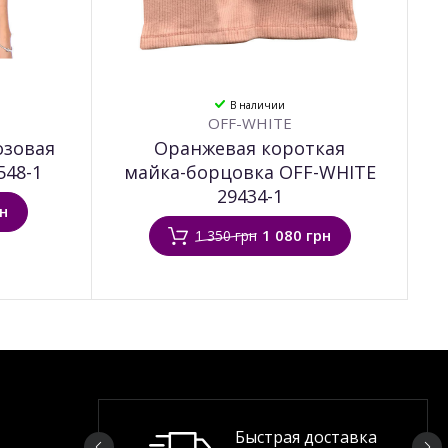
В наличии
OFF-WHITE
озовая
Оранжевая короткая
548-1
майка-борцовка OFF-WHITE
29434-1
рн
1 080 грн
1 350 грн
Быстрая доставка