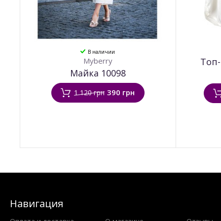
В наличии
Myberry
Топ-
Майка 10098
390 грн
1 120 грн
Навигация