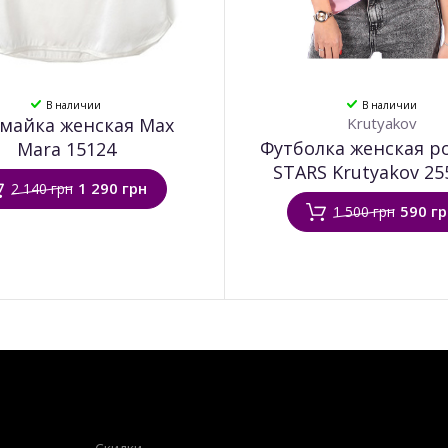
В наличии
В наличии
майка женская Max
Krutyakov
Футболка женская р
Mara 15124
STARS Krutyakov 25
1 290 грн
2 140 грн
590 г
1 500 грн