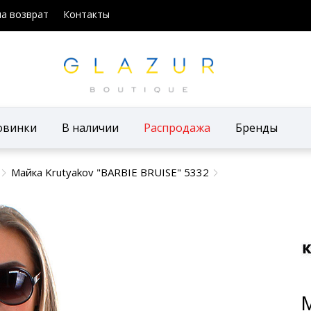
на возврат
Контакты
овинки
В наличии
Распродажа
Бренды
Майка Krutyakov "BARBIE BRUISE" 5332
М