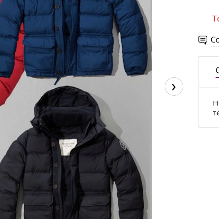
Т
С
›
Н
т