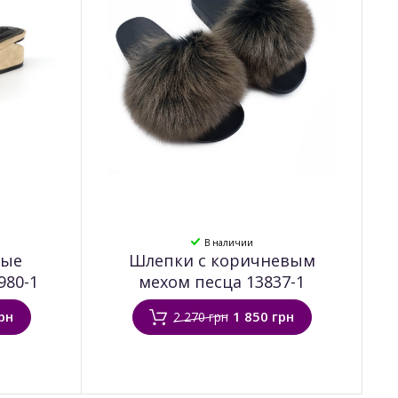
В наличии
вые
Шлепки с коричневым
980-1
мехом песца 13837-1
рн
1 850 грн
2 270 грн