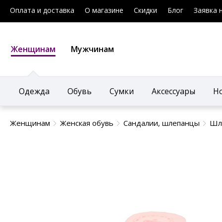
Оплата и доставка
О магазине
Скидки
Блог
Заявка 
Женщинам
Мужчинам
Одежда
Обувь
Сумки
Аксессуары
Н
Женщинам
Женская обувь
Сандалии, шлепанцы
Шле