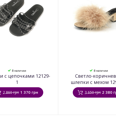
В наличии
В наличии
 с цепочками 12129-
Светло-коричне
1
шлепки с мехом 12
1 370 грн
2 380 г
2 860 грн
3 650 грн