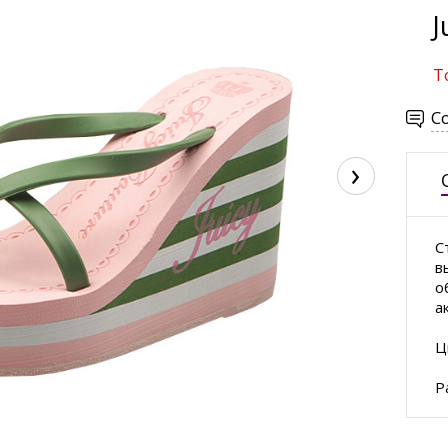
J
Т
С
›
С
в
о
а
Ц
Р