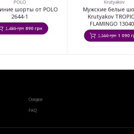
POLO
Krutyakov
синие шорты от POLO
Мужские белые ш
2644-1
Krutyakov TROPI
FLAMINGO 13040
890 грн
1 480 грн
1 090 г
1 560 грн
Скидки
FAQ