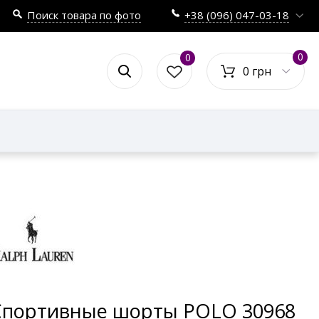
Поиск товара по фото
+38 (096) 047-03-18
0
0
0 грн
Спортивные шорты POLO 30968