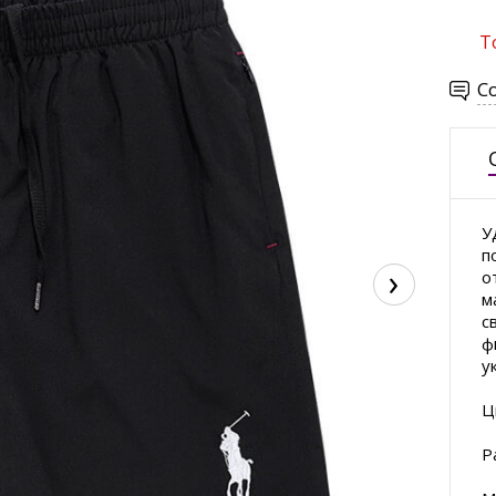
Т
С
У
п
›
о
м
с
ф
у
Ц
Р