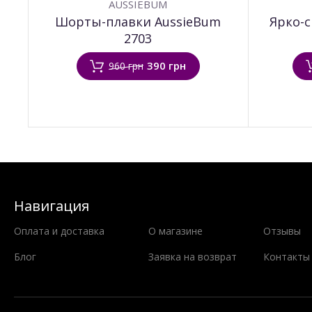
AUSSIEBUM
Шорты-плавки AussieBum
Ярко-
2703
390 грн
960 грн
Навигация
Оплата и доставка
О магазине
Отзывы
Блог
Заявка на возврат
Контакты