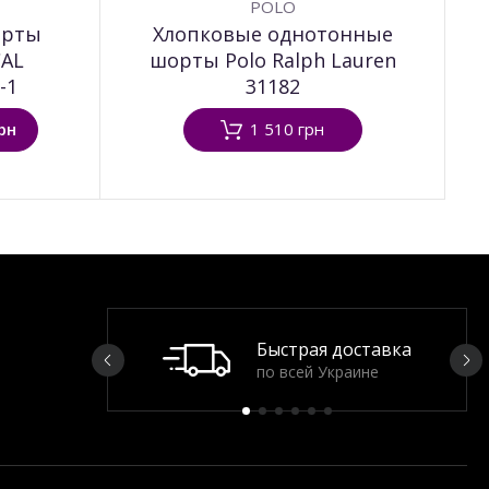
POLO
орты
Хлопковые однотонные
CAL
шорты Polo Ralph Lauren
-1
31182
рн
1 510 грн
Быстрая доставка
по всей Украине