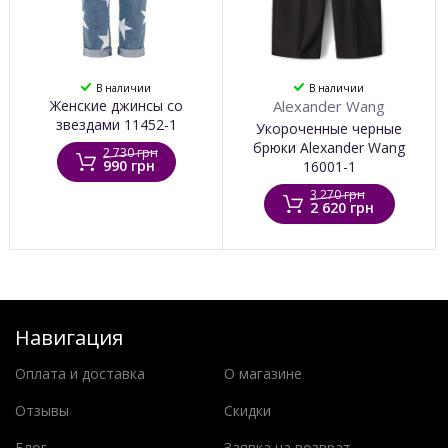
В наличии
В наличии
Женские джинсы со
Alexander Wang
звездами 11452-1
Укороченные черные
брюки Alexander Wang
2 730 грн
990 грн
16001-1
3 270 грн
2 620 грн
Навигация
Оплата и доставка
О магазине
Отзывы
Скидки
Блог
Заявка на возврат