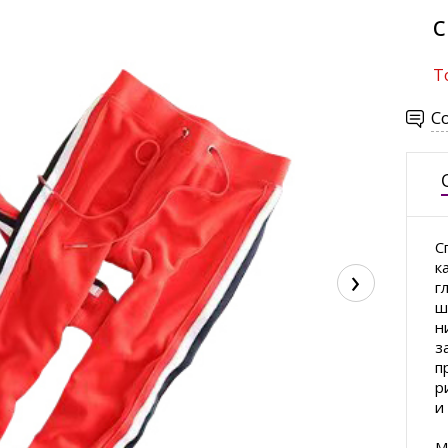
с
Т
С
С
к
›
г
ш
н
з
п
р
и
М