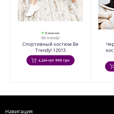
В наличии
Be trendy!
Спортивный костюм Be
Че
Trendy! 12013
кос
990 грн
4 290 грн
Навигация