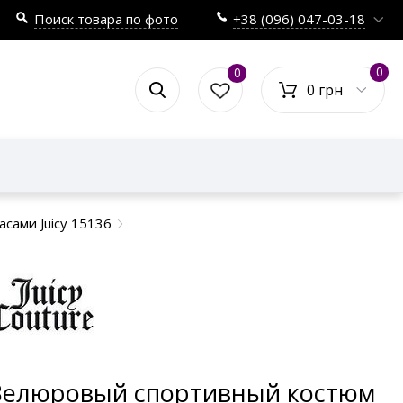
Поиск товара по фото
+38 (096) 047-03-18
0
0
0 грн
сами Juicy 15136
Велюровый спортивный костюм