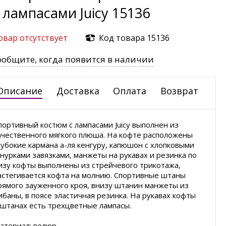
 лампасами Juicy 15136
овар отсутствует
Код товара 15136
ообщите, когда появится в наличии
Описание
Доставка
Оплата
Возврат
портивный костюм с лампасами Juicy выполнен из
ачественного мягкого плюша. На кофте расположены
лубокие кармана а-ля кенгуру, капюшон с хлопковыми
нурками завязками, манжеты на рукавах и резинка по
изу кофты выполнены из стрейчевого трикотажа,
астегивается кофта на молнию. Спортивные штаны
рямого зауженного кроя, внизу штанин манжеты из
ибаны, в поясе эластичная резинка. На рукавах кофты
 штанах есть трехцветные лампасы.
атериал: велюр.