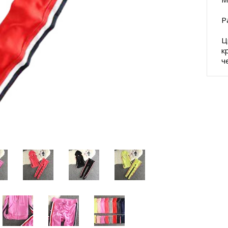
Р
Ц
к
ч