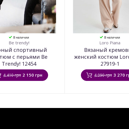
В наличии
В наличии
Be trendy!
Loro Piana
рный спортивный
Вязаный кремо
тюм с перьями Be
женский костюм Loro
Trendy! 12454
27919-1
2 150 грн
3 270 г
4 410 грн
4 090 грн