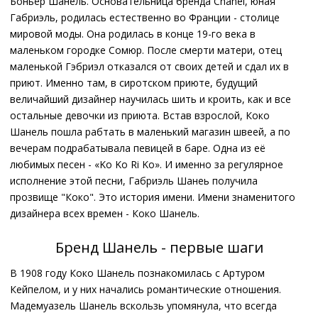
Боньёр Шанель. Основательница бренда Chanel, юная
Габриэль, родилась естественно во Франции - столице
мировой моды. Она родилась в конце 19-го века в
маленьком городке Сомюр. После смерти матери, отец
маленькой Гэбриэл отказался от своих детей и сдал их в
приют. Именно там, в сиротском приюте, будущий
величайший дизайнер научилась шить и кроить, как и все
остальные девочки из приюта. Встав взрослой, Коко
Шанель пошла рабтать в маленький магазин швеей, а по
вечерам подрабатывала певицей в баре. Одна из её
любимых песен - «Ko Ko Ri Ko». И именно за регулярное
исполнение этой песни, Габриэль Шанеь получила
прозвище "Коко". Это история имени. Имени знаменитого
дизайнера всех времен - Коко Шанель.
Бренд Шанель - первые шаги
В 1908 году Коко Шанель познакомилась с Артуром
Кейпелом, и у них начались романтические отношения.
Мадемуазель Шанель вскользь упомянула, что всегда