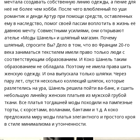
мечтала создавать собственную линию одежды, а пение для
неё не более чем хобби. После чего влюбленный по уши
романтик и денди Артур при помощи средств, оставленных
ему в наследство, помог своей пассии воплотить в жизнь её
давнюю мечту. Совместными усилиями, они открывают
ателье «Моды Шанель» и шляпный магазин. Почему
шляпный, спросите Вы? Дело в том, что во Франции 20-го
века заниматься текстилем имели право только люди с
соответствующим образованием. И Коко Шанель таким
образованием не обладала. Поэтому не имела права шить
женскую одежду. И она выпускала только шляпки. Через
пару лет, спустя несколько коллекций шляпок, которые
разлетелись на ура, Шанель решила пойти ва-банк, и сшить
небольшую линейку женских платьев из мужской грубой
ткани. Все платья тогдашней моды походили на пампезные
торты, с корсетами, воланами, бантами и т.д. А коко
предложила миру моды платья элегантного и простого кроя
в стиле минимализма и утонченности.