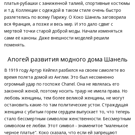
платья-рубашки с заниженной талией, спортивные костюмы
и т.д. Коллекции с одеждой в таком стиле очень быстро
разлетелись по всему Парижу. О Коко Шанель заговорила
вся Франция, а позже и весь мир. И это дало сдвиг с
мертвой точки старой доброй моды. Начали изменяться
сами её каноны. Даже внешности моделей решили
поменять.
Апогей развития модного дома Шанель
В 1919 году Артур Кейпел разбился на своем самолете во
время полета домой из Англии. Это был несомненно
огромный удар по госпоже Chanel. Она не являлась его
законной женой, поэтому носить траур не имела права. Но
любовь женщины, тем более великой женщины, не могут
остановить какие-то там политические устои. Страждущая
женщина с убитым горем сердцем выпускает то, что теперь
стало бессмертным символом женственности. Бессмертным
символом её любви. Этот символ - знаменитое "маленькое
черное платье". Коко сказала, что если ей запрещают