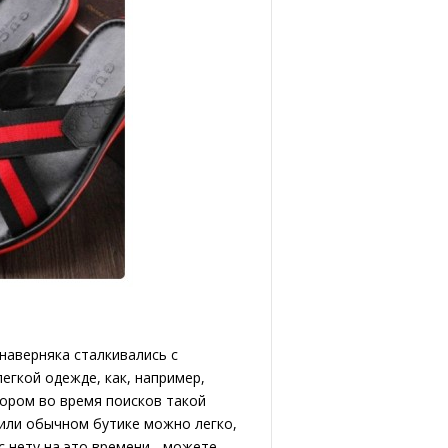
 наверняка сталкивались с
гкой одежде, как, например,
бором во время поисков такой
 или обычном бутике можно легко,
с нету на это времени - можете