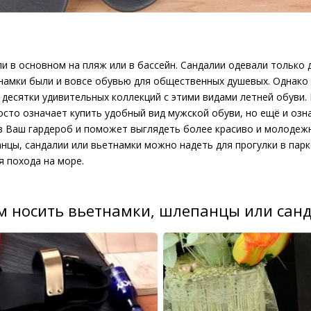
и в основном на пляж или в бассейн. Сандалии одевали только д
намки были и вовсе обувью для общественных душевых. Однако 
десятки удивительных коллекций с этими видами летней обуви.
росто означает купить удобный вид мужской обуви, но ещё и озн
 в Ваш гардероб и поможет выглядеть более красиво и молодеж
цы, сандалии или вьетнамки можно надеть для прогулки в парке
я похода на море.
м носить вьетнамки, шлепанцы или сан