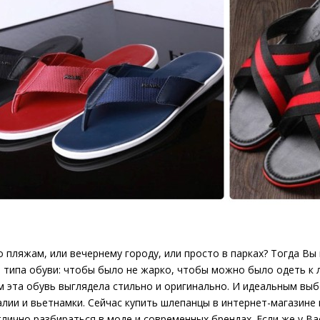
 пляжам, или вечернему городу, или просто в парках? Тогда Вы
ипа обуви: чтобы было не жарко, чтобы можно было одеть к ле
м эта обувь выглядела стильно и оригинально. И идеальным вы
лии и вьетнамки. Сейчас купить шлепанцы в интернет-магазине
лично разбираться в моде и современных брендах. Если же у Ва