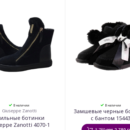
В наличии
В наличии
Giuseppe Zanotti
Замшевые черные б
тильные ботинки
с бантом 1544
eppe Zanotti 4070-1
2 780 г
3 780 грн