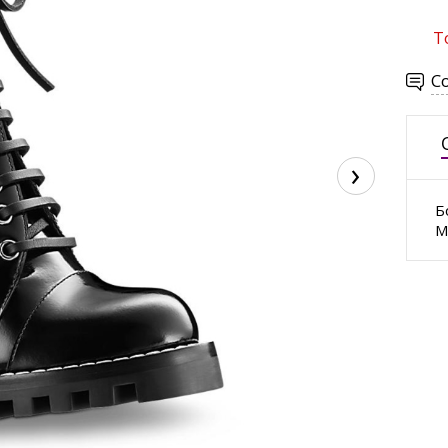
Т
С
›
Б
М