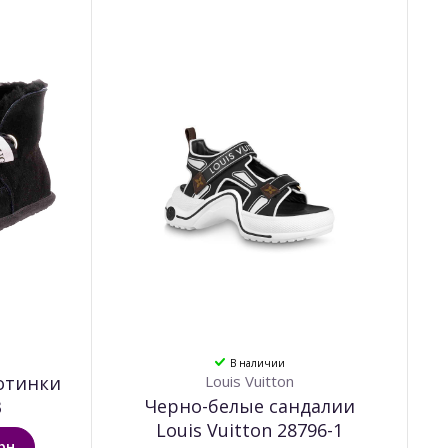
В наличии
отинки
Louis Vuitton
Черно-белые сандалии
3
Louis Vuitton 28796-1
рн