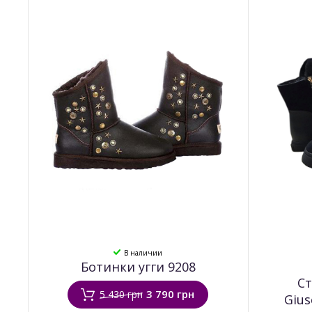
В наличии
Ботинки угги 9208
С
3 790 грн
5 430 грн
Gius