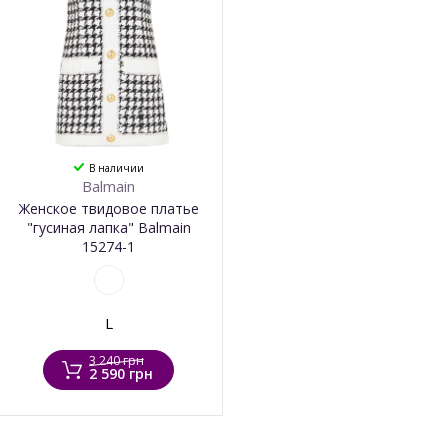
В наличии
Balmain
Женское твидовое платье
"гусиная лапка" Balmain
15274-1
L
3 240 грн
2 590 грн