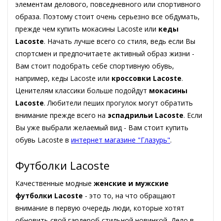
элементам делового, повседневного или спортивного
образа. Поэтому стоит очень серьезно все обдумать,
прежде чем купить мокасины Lacoste или
кеды
Lacoste
. Начать лучше всего со стиля, ведь если Вы
спортсмен и предпочитаете активный образ жизни -
Вам стоит подобрать себе спортивную обувь,
например, кеды Lacoste или
кроссовки Lacoste
.
Ценителям классики больше подойдут
мокасины
Lacoste
. Любители пеших прогулок могут обратить
внимание прежде всего на
эспадрильи Lacoste
. Если
Вы уже выбрали желаемый вид - Вам стоит купить
обувь Lacoste в
интернет магазине "Глазурь"
.
Футболки Lacoste
Качественные модные
женские и мужские
футболки Lacoste
- это то, на что обращают
внимание в первую очередь люди, которые хотят
обновить свой гардероб стильной новинкой. Дело в