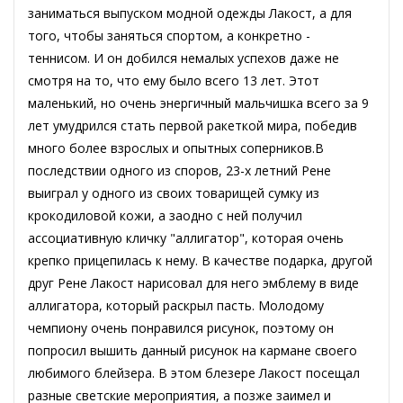
заниматься выпуском модной одежды Лакост, а для
того, чтобы заняться спортом, а конкретно -
теннисом. И он добился немалых успехов даже не
смотря на то, что ему было всего 13 лет. Этот
маленький, но очень энергичный мальчишка всего за 9
лет умудрился стать первой ракеткой мира, победив
много более взрослых и опытных соперников.В
последствии одного из споров, 23-х летний Рене
выиграл у одного из своих товарищей сумку из
крокодиловой кожи, а заодно с ней получил
ассоциативную кличку "аллигатор", которая очень
крепко прицепилась к нему. В качестве подарка, другой
друг Рене Лакост нарисовал для него эмблему в виде
аллигатора, который раскрыл пасть. Молодому
чемпиону очень понравился рисунок, поэтому он
попросил вышить данный рисунок на кармане своего
любимого блейзера. В этом блезере Лакост посещал
разные светские мероприятия, а позже заимел и