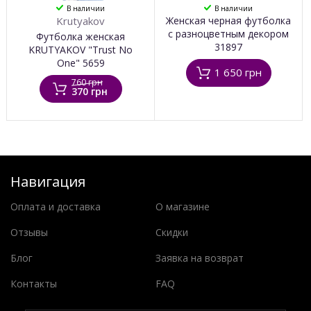
В наличии
В наличии
Krutyakov
Женская черная футболка
с разноцветным декором
Футболка женская
31897
KRUTYAKOV "Trust No
One" 5659
1 650 грн
760 грн
370 грн
Навигация
Оплата и доставка
О магазине
Отзывы
Скидки
Блог
Заявка на возврат
Контакты
FAQ