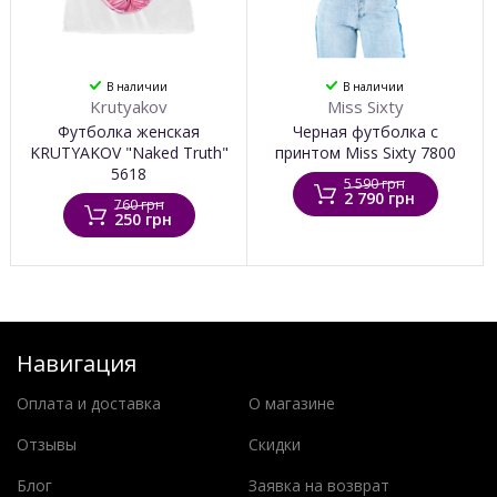
В наличии
В наличии
Krutyakov
Miss Sixty
Футболка женская
Черная футболка с
KRUTYAKOV "Naked Truth"
принтом Miss Sixty 7800
5618
5 590 грн
2 790 грн
760 грн
250 грн
Навигация
Оплата и доставка
О магазине
Отзывы
Скидки
Блог
Заявка на возврат