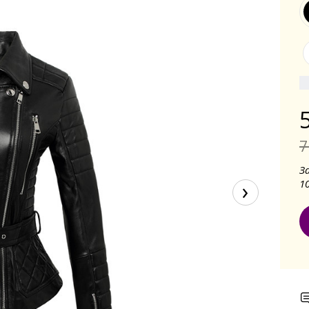
7
З
›
1