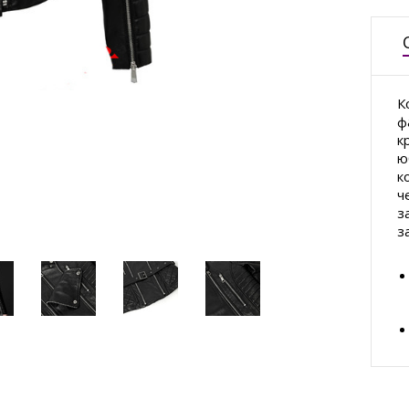
К
ф
к
ю
к
ч
з
з