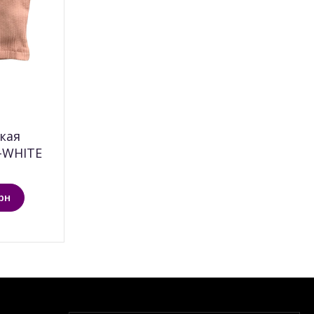
кая
-WHITE
рн