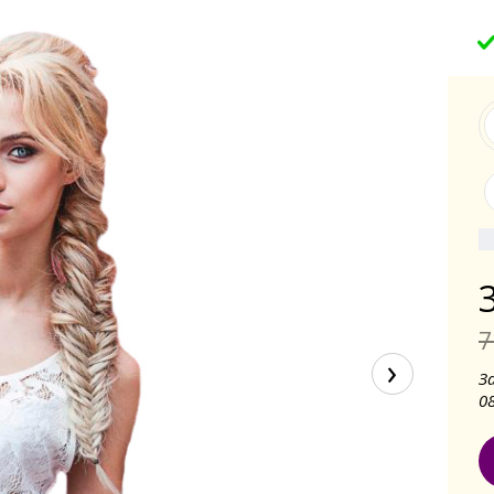
7
›
З
0