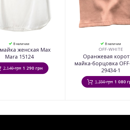
В наличии
В наличии
майка женская Max
OFF-WHITE
Оранжевая корот
Mara 15124
майка-борцовка OFF
1 290 грн
2 140 грн
29434-1
1 080 г
1 350 грн