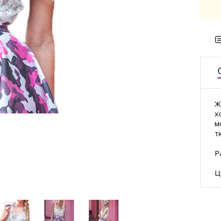
Ж
х
м
т
Р
Ц