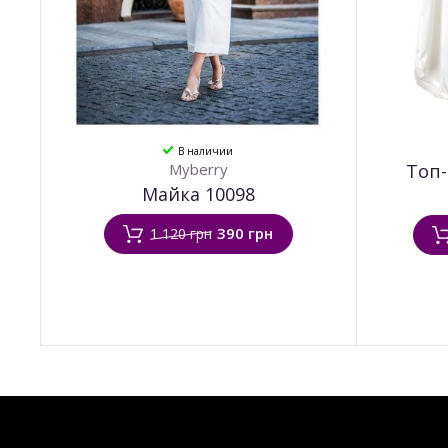
В наличии
Myberry
Топ-
Майка 10098
390 грн
1 120 грн