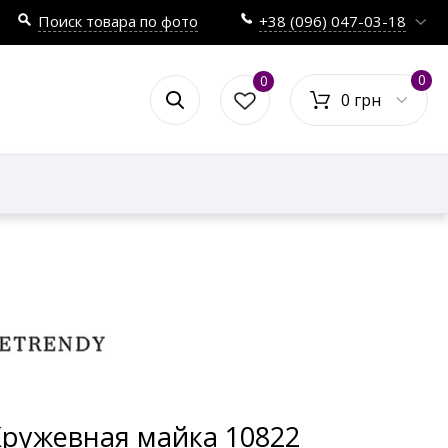
Поиск товара по фото
+38 (096) 047-03-18
0
0
0 грн
ружевная майка 10822