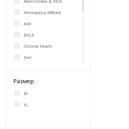
Abercrombie & Fitch
Aeronautica Militare
AMI
BALR.
Chrome Hearts
Dior
Dolce & Gabbana
Размер
Dsquared2
FENDI
M
FRED PERRY
XL
Givenchy
Hermes