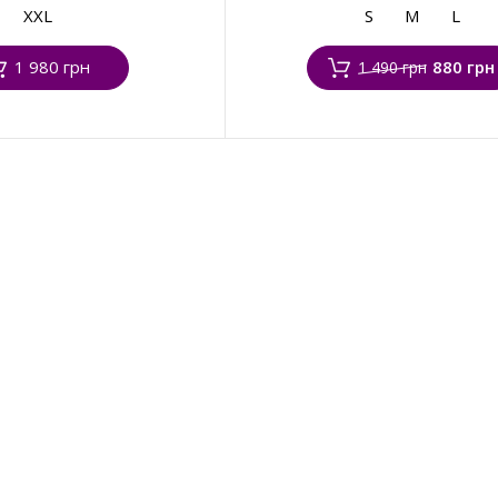
XXL
S
M
L
1 980 грн
880 грн
1 490 грн