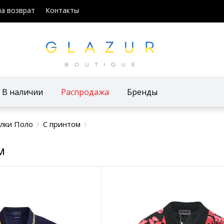
на возврат
Контакты
В наличии
Распродажа
Бренды
лки Поло
С принтом
м