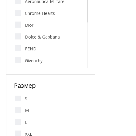
Aeronautica Militare
Chrome Hearts
Dior
Dolce & Gabbana
FENDI
Givenchy
HUGO BOSS
Размер
Karl Lagerfeld
Louis Vuitton
S
Palm Angels
M
Paul & Shark
L
POLO
XXL