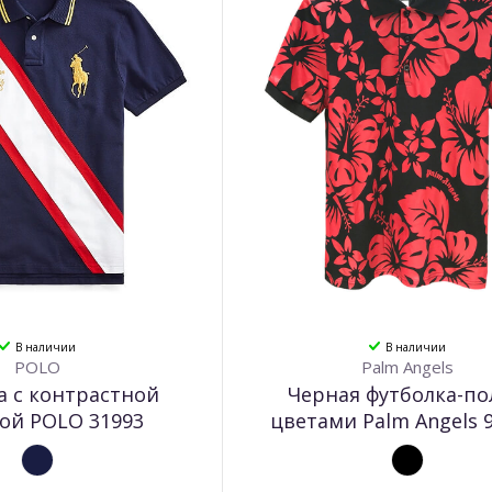
В наличии
В наличии
POLO
Palm Angels
а с контрастной
Черная футболка-по
ой POLO 31993
цветами Palm Angels 9