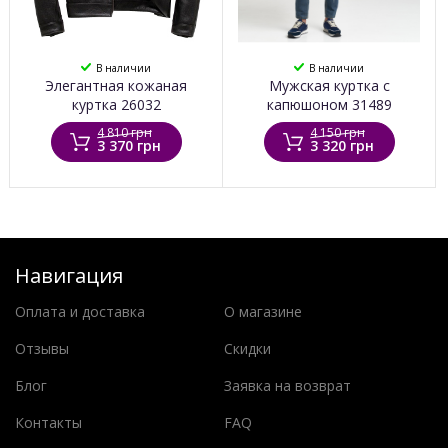
В наличии
В наличии
Элегантная кожаная
Мужская куртка с
куртка 26032
капюшоном 31489
4 810 грн
4 150 грн
3 370 грн
3 320 грн
Навигация
Оплата и доставка
О магазине
Отзывы
Скидки
Блог
Заявка на возврат
Контакты
FAQ