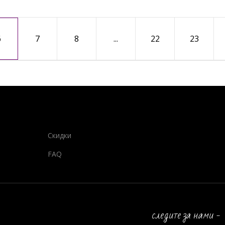
6
7
8
...
22
23
Скидки
FAQ
следите за нами -