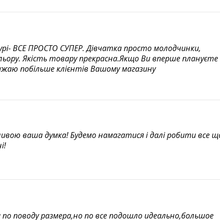
урі- ВСЕ ПРОСТО СУПЕР. Дівчатка просто молодчинки,
ольору. Якість товару прекрасна.Якщо Ви вперше плануєте
ажаю побільше клієнтів Вашому магазину
жливою ваша думка! Будемо намагатися і далі робити все щ
і!
 по поводу размера,но по все подошло идеально,большое