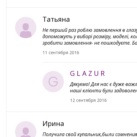
Татьяна
Не перший раз роблю замовлення в глаз
допоможуть у виборі розміру, моделі, к
зробити замовлення- не пошкодуєте. Б
11 сентября 2016
G L A Z U R
Дякуємо! Для нас є дуже ва
наші клієнти були задоволен
12 сентября 2016
Ирина
Получила свой купальник,были сомнения