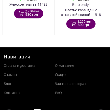
В наличии
В наличии
Женское платье 11483
Be trendy!
Платье карандаш с
2 280 грн
980 грн
открытой спиной 11518
1 250 грн
390 грн
Навигация
Оплата и доставка
О магазине
Отзывы
Скидки
Блог
Заявка на возврат
Контакты
FAQ