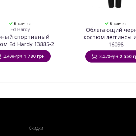
В наличии
В наличии
Ed Hardy
Облегающий чер
рный спортивный
костюм леггинсы 
юм Ed Hardy 13885-2
16098
1 780 грн
3 400 грн
2 550 г
3 170 грн
Скидки