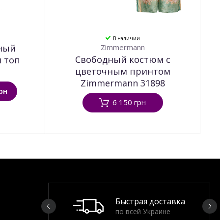
В наличии
ный
Zimmermann
Свободный костюм c
и топ
цветочным принтом
Zimmermann 31898
рн
6 150 грн
Быстрая доставка
по всей Украине