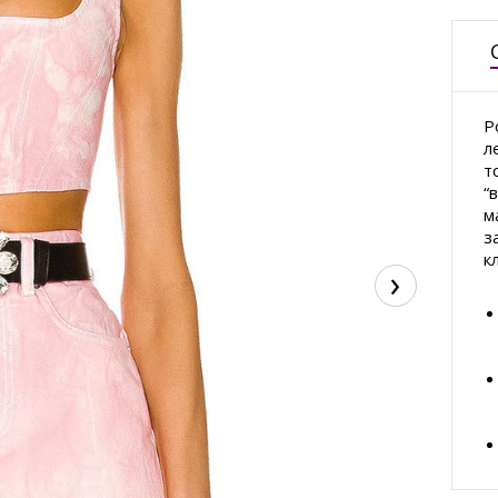
Р
л
т
“
м
з
к
›