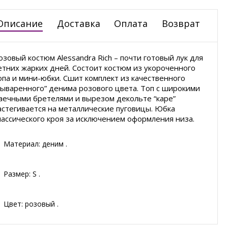
Описание
Доставка
Оплата
Возврат
озовый костюм Alessandra Rich – почти готовый лук для
етних жарких дней. Состоит костюм из укороченного
опа и мини-юбки. Сшит комплект из качественного
вываренного” денима розового цвета. Топ с широкими
аечными бретелями и вырезом декольте “каре”
астегивается на металлические пуговицы. Юбка
лассического кроя за исключением оформления низа.
Материал: деним .
Размер: S .
Цвет: розовый .