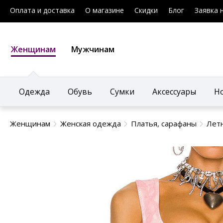
Оплата и доставка
О магазине
Скидки
Блог
Заявка 
Женщинам
Мужчинам
Одежда
Обувь
Сумки
Аксессуары
Н
Женщинам
Женская одежда
Платья, сарафаны
Лет