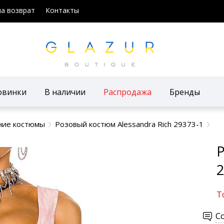
на возврат
Контакты
овинки
В наличии
Распродажа
Бренды
ние костюмы
Розовый костюм Alessandra Rich 29373-1
Р
2
Т
С