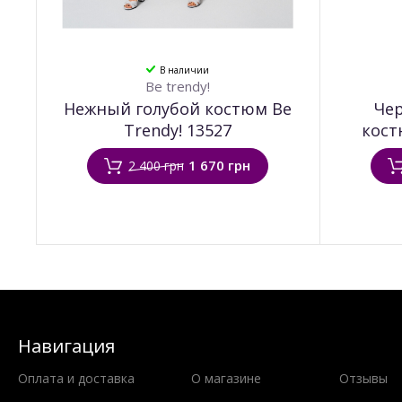
В наличии
Be trendy!
Нежный голубой костюм Be
Че
Trendy! 13527
кост
1 670 грн
2 400 грн
Навигация
Оплата и доставка
О магазине
Отзывы