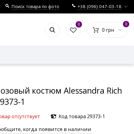
Поиск товара по фото
+38 (096) 047-03-18
0
0
0 грн
озовый костюм Alessandra Rich
9373-1
овар отсутствует
Код товара 29373-1
ообщите, когда появится в наличии