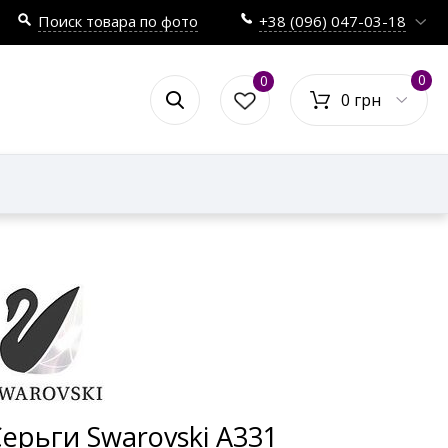
Поиск товара по фото
+38 (096) 047-03-18
0
0
0 грн
ерьги Swarovski А331