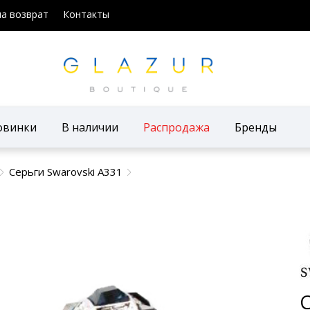
на возврат
Контакты
овинки
В наличии
Распродажа
Бренды
Серьги Swarovski А331
С