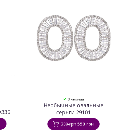
В наличии
Необычные овальные
А336
серьги 29101
н
550 грн
780 грн