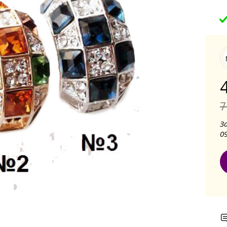
7
З
0