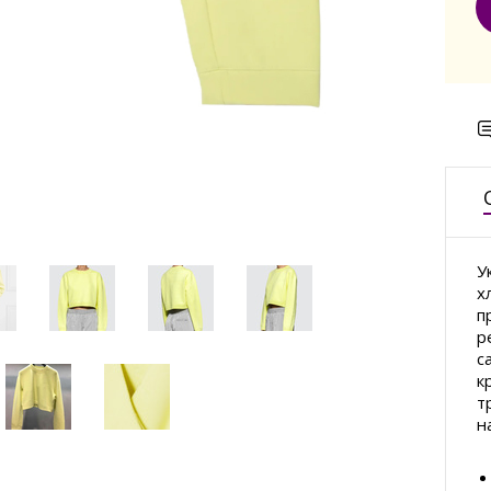
У
х
п
р
с
к
т
н