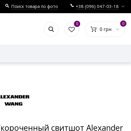
Поиск товара по фото
+38 (096) 047-03-18
0
0
0 грн
Укороченный свитшот Alexander