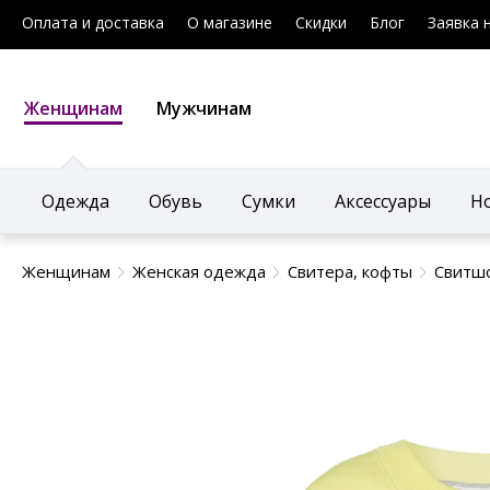
Оплата и доставка
О магазине
Скидки
Блог
Заявка 
Женщинам
Мужчинам
Одежда
Обувь
Сумки
Аксессуары
Н
Женщинам
Женская одежда
Свитера, кофты
Свитш