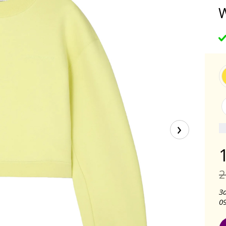
W
›
2
З
0