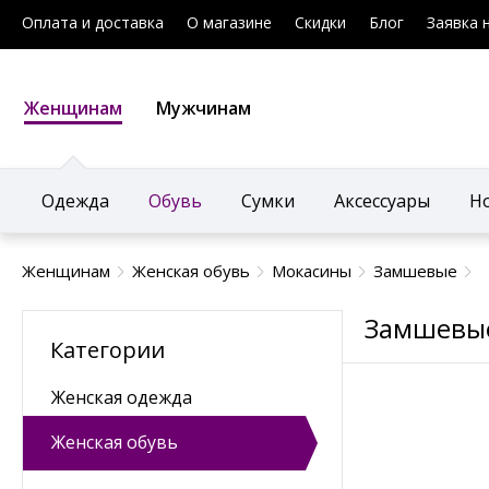
Оплата и доставка
О магазине
Скидки
Блог
Заявка 
Женщинам
Мужчинам
Одежда
Обувь
Сумки
Аксессуары
Н
Женщинам
Женская обувь
Мокасины
Замшевые
Замшевы
Категории
Женская одежда
Женская обувь