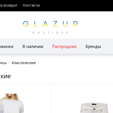
на возврат
Контакты
овинки
В наличии
Распродажа
Бренды
нсы
Классические
ские