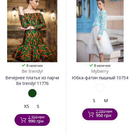
В наличии
В наличии
Be trendy!
Myberry
Вечернее платье из парчи
Юбка-фатин пышный 10754
Be trendy! 11776
S
M
XS
S
2 030 грн
950 грн
2 350 грн
990 грн