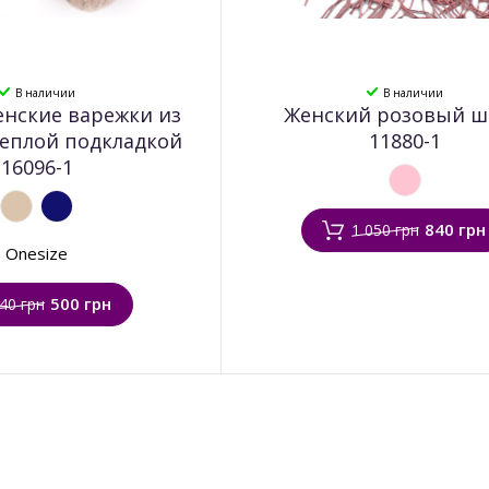
В наличии
В наличии
нские варежки из
Женский розовый 
теплой подкладкой
11880-1
16096-1
840 грн
1 050 грн
Onesize
500 грн
40 грн