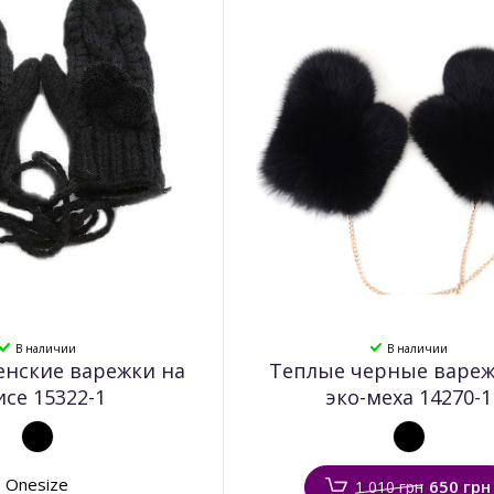
В наличии
В наличии
енские варежки на
Теплые черные вареж
исе 15322-1
эко-меха 14270-1
Onesize
650 грн
1 010 грн