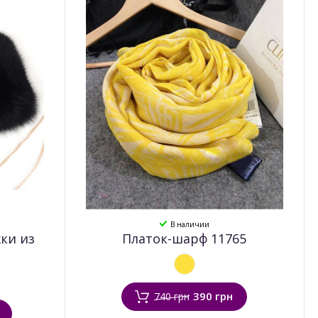
В наличии
ки из
Платок-шарф 11765
390 грн
740 грн