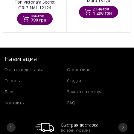
Mara 15124
Топ Victoria'a Secret
ORIGINAL 12124
2 140 грн
1 290 грн
990 грн
790 грн
Навигация
Оплата и доставка
О магазине
Отзывы
Скидки
Блог
Заявка на возврат
Контакты
FAQ
Быстрая доставка
по всей Украине