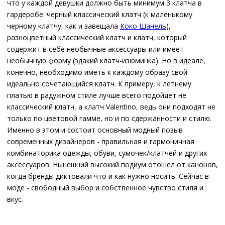
что у каждой девушки должно быть минимум 3 клатча в
гардеробе: черный классический клатч (к маленькому
черному клатчу, как и завещала
Коко Шанель
),
разноцветный классический клатч и клатч, который
содержит в себе необычные аксессуары или имеет
необычную форму (эдакий клатч-изюминка). Но в идеале,
конечно, необходимо иметь к каждому образу свой
идеально сочетающийся клатч. К примеру, к летнему
платью в радужном стиле лучше всего подойдет не
классический клатч, а клатч Valentino, ведь они подходят не
только по цветовой гамме, но и по сдержанности и стилю.
Именно в этом и состоит основный модный позыв
современных дизайнеров - правильная и гармоничная
комбинаторика одежды, обуви, сумочек/клатчей и других
аксессуаров. Нынешний высокий подиум отошел от канонов,
когда бренды диктовали что и как нужно носить. Сейчас в
моде - свободный выбор и собственное чувство стиля и
вкус.