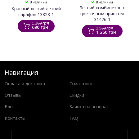
В наличии
В наличии
Летний комбинезон с
Красный легкий летний
цветочным принтом
сарафан 13828-1
31426-1
1 260 грн
690 грн
1 580 грн
1 260 грн
Навигация
Оплата и доставка
О магазине
Отзывы
Скидки
Блог
Заявка на возврат
Контакты
FAQ