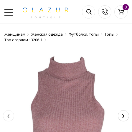
0
Женщинам
Женская одежда
Футболки, топы
Топы
Топ с горлом 13206-1
‹
›