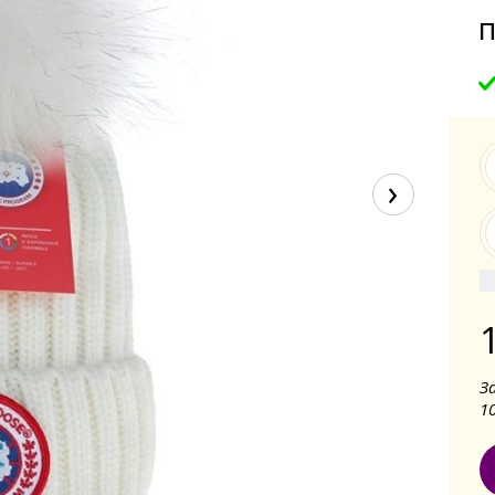
п
›
З
1