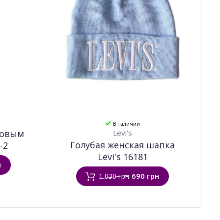
В наличии
ховым
Levi's
Голубая женская шапка
-2
Levi's 16181
н
690 грн
1 030 грн