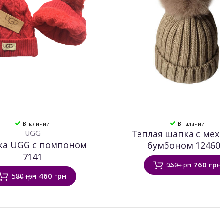
В наличии
В наличии
UGG
Теплая шапка с ме
а UGG с помпоном
бумбоном 12460
7141
760 гр
960 грн
460 грн
580 грн