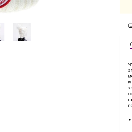
Ч
э
м
к
х
о
ш
п