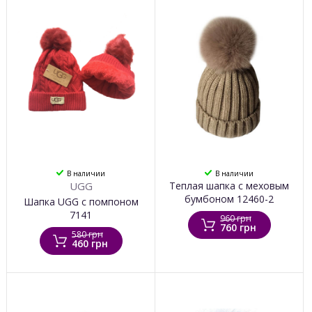
В наличии
В наличии
UGG
Теплая шапка с меховым
бумбоном 12460-2
Шапка UGG с помпоном
7141
960 грн
760 грн
580 грн
460 грн