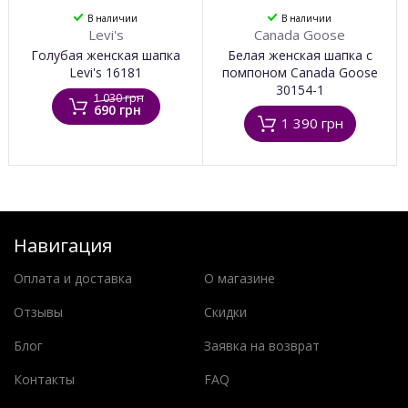
В наличии
В наличии
Levi's
Canada Goose
Голубая женская шапка
Белая женская шапка с
Levi's 16181
помпоном Canada Goose
30154-1
1 030 грн
690 грн
1 390 грн
Навигация
Оплата и доставка
О магазине
Отзывы
Скидки
Блог
Заявка на возврат
Контакты
FAQ