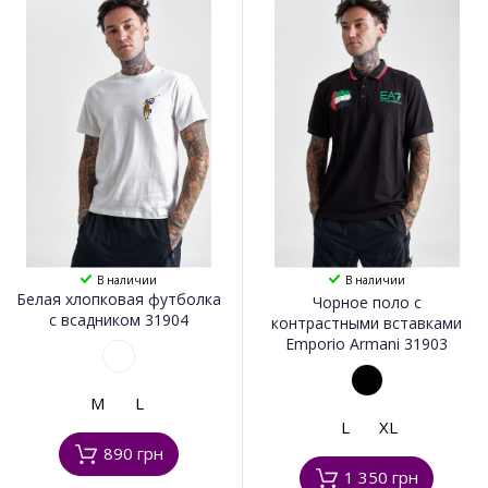
В наличии
В наличии
Белая хлопковая футболка
Чорное поло с
с всадником 31904
контрастными вставками
Emporio Armani 31903
M
L
L
XL
890 грн
1 350 грн