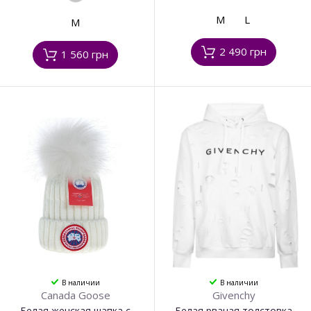
M
L
M
2 490 грн
1 560 грн
В наличии
В наличии
Canada Goose
Givenchy
Белая женская шапка с
Белая рваная толстовка