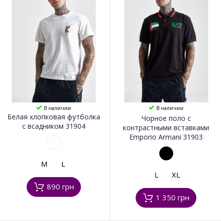
В наличии
В наличии
Белая хлопковая футболка
Чорное поло с
с всадником 31904
контрастными вставками
Emporio Armani 31903
M
L
L
XL
890 грн
1 350 грн