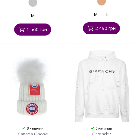
M
L
M
2 490 грн
1 560 грн
В наличии
В наличии
Canada Goose
Givenchy