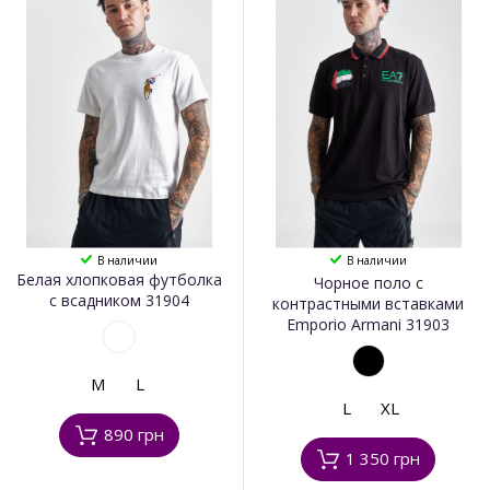
В наличии
В наличии
Белая хлопковая футболка
Чорное поло с
с всадником 31904
контрастными вставками
Emporio Armani 31903
M
L
L
XL
890 грн
1 350 грн