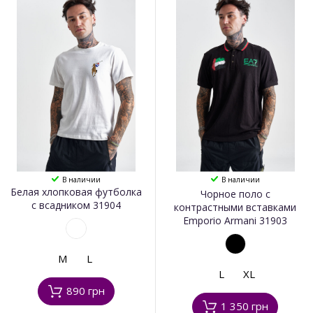
В наличии
В наличии
Белая хлопковая футболка
Чорное поло с
с всадником 31904
контрастными вставками
Emporio Armani 31903
M
L
L
XL
890 грн
1 350 грн