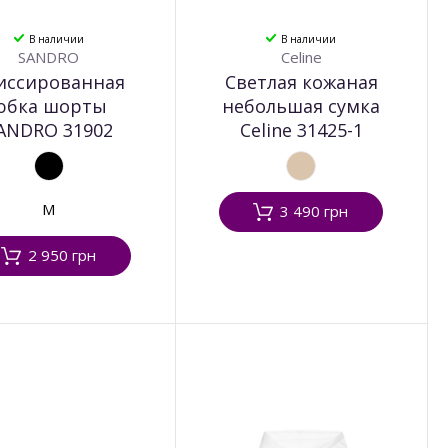
В наличии
В наличии
SANDRO
Celine
иссированная
Светлая кожаная
юбка шорты
небольшая сумка
ANDRO 31902
Celine 31425-1
M
3 490 грн
2 950 грн