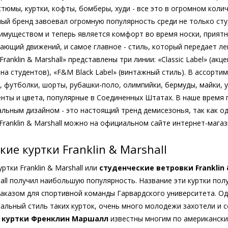
тюмы, куртки, кофты, бомберы, худи - все это в огромном кол
ный бренд завоевал огромную популярность среди не только студе
имуществом и теперь является комфорт во время носки, приятн
вающий движений, и самое главное - стиль, который передает ле
ranklin & Marshall» представлены три линии: «Classic Label» (акц
на студентов), «F&M Black Label» (винтажный стиль). В ассорт
», футболки, шорты, рубашки-поло, олимпийки, бермуды, майки, у
нты и цвета, популярные в Соединенных Штатах. В наше время 
альным дизайном - это настоящий тренд демисезонья, так как о
Franklin & Marshall можно на официальном сайте интернет-маг
кие куртки Franklin & Marshall
ртки Franklin & Marshall или
студенческие ветровки Franklin 
shall получил наибольшую популярность. Название эти куртки пол
аказом для спортивной команды Гарвардского университета. О
нальный стиль таких курток, очень много молодежи захотели и 
 куртки Френклин Маршалл
известны многим по американски