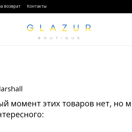
на возврат
Контакты
arshall
ый момент этих товаров нет, но
нтересного: