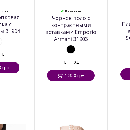
личии
В наличии
опковая
Чорное поло с
Пл
лка с
контрастными
м 31904
вставками Emporio
S
Armani 31903
L
L
XL
0 грн
1 350 грн