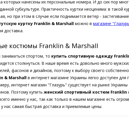
 на которых нанесены их персональные номера. И до сих пор мно
данной субкультуре. Практичность куртки неоценима: в такой ку
ная, но при этом в случае если поднимается ветер - застегиван
утскую куртку Franklin & Marshall
можно в
магазине "Глазурь
ая доставка.
е костюмы Franklin & Marshall
 заниматься спортом, то
купить спортивную одежду Franklin
идется столкнуться. В наше время есть довольно много мужских 
елей, фасонов и дизайнов, поэтому к выбору своего собственн
n & Marshall
в интернет магазине Украины легко доступен для 
имеру, интернет магазин "Глазурь" существует на рынке Украины
инов. Поэтому купить
женский спортивный костюм Franklin &
 всего именно у нас, так как только в нашем магазине есть огр
 у нас самая быстрая доставка и приемлемые цены.