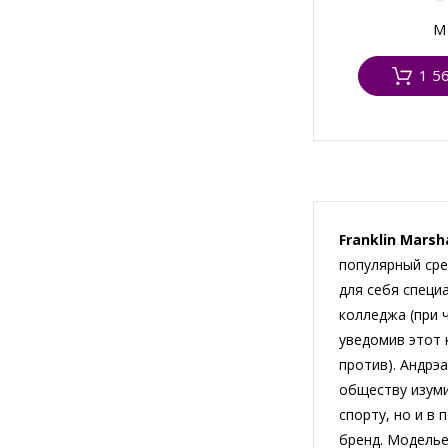
M
1 5
Franklin Marsha
популярный сре
для себя специ
колледжа (при 
уведомив этот 
против). Андрэ
обществу изуми
спорту, но и в
бренд. Моделье