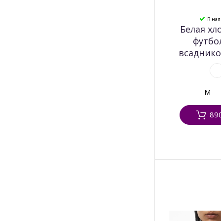
В на
Белая хл
футбо
всаднико
M
89