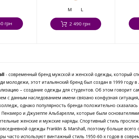
M
L
60 грн
2 490 грн
ll
- современный бренд мужской и женской одежды, который сп
ди молодежи, этот итальянский бренд был создан в 1999 году в
ализацию – создание одежды для студентов. Об этом говорит са
чем с данным наследованием имени связано конфузная ситуация,
колледж, однако популярность бренда положительно сказалась 
а Пензиеро и Джузеппе Альбарелли, которые были основателями 
тельные женские и мужские наряды. Спортивный стиль прослеж
 повседневной одежды Franklin & Marshall, поэтому больше всег
ры часто используют винтажный стиль 1950-60-х годов в совре