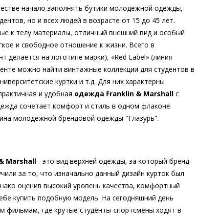
ичестве начало заполнять бутики молодежной одежды,
нтов, но и всех людей в возрасте от 15 до 45 лет.
ые к телу материалы, отличный внешний вид и особый
гкое и свободное отношение к жизни. Всего в
ент делается на логотипе марки), «Red Label» (линия
именте можно найти винтажные коллекции для студентов в
ниверситетские куртки и т.д. Для них характерны
практичная и удобная
одежда Franklin & Marshall
с
дежда сочетает комфорт и стиль в одном флаконе.
азина молодежной брендовой одежды "Глазурь".
& Marshall
- это вид верхней одежды, за который бренд
учили за то, что изначально данный дизайн курток был
днако оценив высокий уровень качества, комфортный
себе купить подобную модель. На сегодняшний день
м фильмам, где крутые студенты-спортсмены ходят в