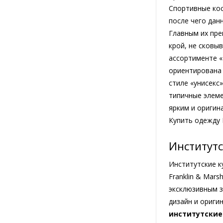
Спортивные кос
после чего дан
Главным их пре
крой, не сковы
ассортименте «F
ориентирована 
стиле «унисекс
типичные элеме
ярким и оригин
Купить одежду 
Институтс
Институтские ку
Franklin & Mar
эксклюзивным з
дизайн и ориги
институтские