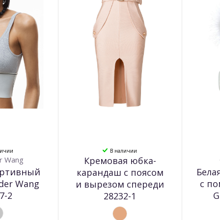
личии
В наличии
r Wang
Кремовая юбка-
ортивный
Бела
карандаш с поясом
nder Wang
с п
и вырезом спереди
7-2
G
28232-1