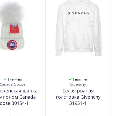
В наличии
В наличии
Canada Goose
Givenchy
я женская шапка
Белая рваная
омпоном Canada
толстовка Givenchy
oose 30154-1
31951-1