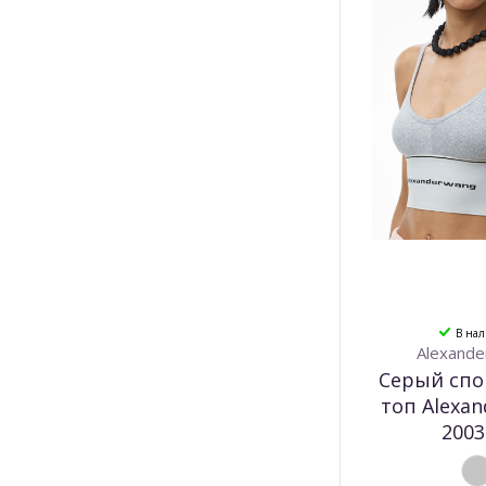
В на
Alexande
Серый сп
топ Alexa
2003