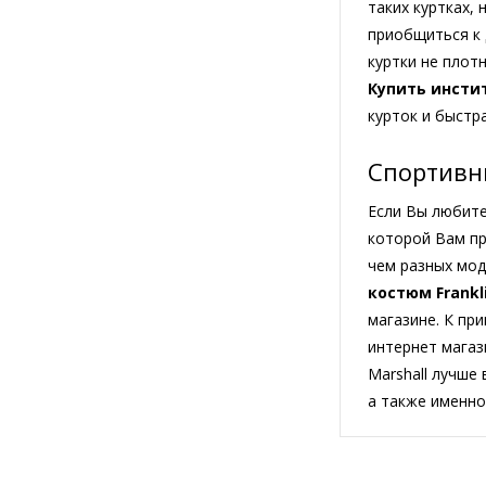
таких куртках,
приобщиться к 
куртки не плот
Купить инстит
курток и быстр
Спортивны
Если Вы любите
которой Вам пр
чем разных мод
костюм Frankli
магазине. К пр
интернет магаз
Marshall лучше
а также именно