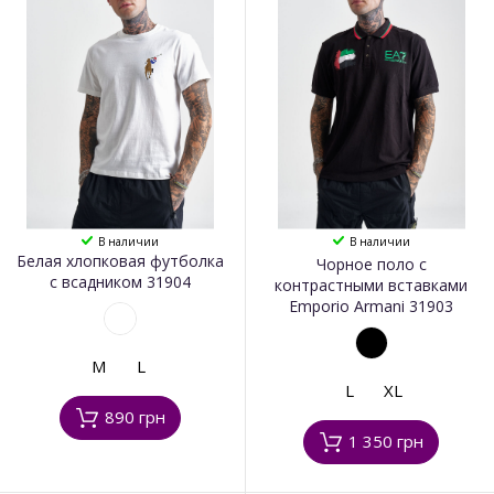
В наличии
В наличии
Белая хлопковая футболка
Чорное поло с
с всадником 31904
контрастными вставками
Emporio Armani 31903
M
L
L
XL
890 грн
1 350 грн