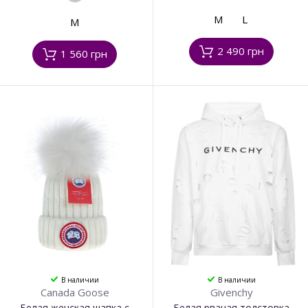
M
L
M
2 490 грн
1 560 грн
В наличии
В наличии
Canada Goose
Givenchy
Белая женская шапка с
Белая рваная толстовка